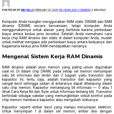
POSTED BY
BY
MR HELLO
FEBRUARY 23, 2023
195 VIEWS
ADD COMMENT
4 MIN READ
Komputer Anda mungkin menggunakan RAM statis (SRAM) dan RAM
dinamis (DRAM) secara bersamaan, tetapi komputer Anda
menggunakannya untuk alasan yang berbeda karena perbedaan
biaya antara kedua jenis tersebut. Setelah Anda memahami cara
kerja chip RAM dinamis dan statis di dalam komputer Anda, mudah
untuk melihat mengapa ada perbedaan biaya antara keduanya dan
bagaimana kedua jenis RAM mendapatkan namanya.
Mengenal Sistem Kerja RAM Dinamis
RAM dinamis adalah jenis memori yang paling umum digunakan
saat ini. Di dalam chip DRAM, pada setiap sel memori menyimpan
satu bit informasi dan terdiri dari 2 bagian: yaitu transistor dan
kapasitor. Ini, tentu saja, adalah transistor dan kapasitor yang
sangat kecil sehingga jutaan di antaranya dapat ditampung dalam
satu chip memori. Kapasitor menampung bit informasi — 0 atau 1
(lihat Cara Kerja Bit dan Byte untuk informasi tentang bit). Transistor
bertindak sebagai sakelar yang memungkinkan sirkuit kontrol pada
chip memori membaca kapasitor atau mengubah statusnya.
Kapasitor seperti ember kecil yang mampu menyimpan elektron.
Untuk menyimpan 1 di dalam sel memori, ember diisi dengan