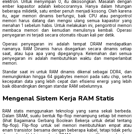
elektron. Untuk menyimpan 0, itu dikosongkan. Masalah dengan
ember kapasitor adalah kebocorannya. Hanya dalam hitungan
beberapa milidetik, satu ember penuh menjadi kosong. Oleh karena
itu, agar memori dinamis berfungsi, baik CPU atau pengontrol
memori harus datang dan mengisi ulang semua kapasitor yang
menahan 1 sebelum habis. Untuk melakukan ini, pengontrol memori
membaca memori dan kemudian menulisnya kembali. Operasi
penyegaran ini terjadi secara otomatis ribuan kali per detik.
Operasi penyegaran ini adalah tempat DRAM mendapatkan
namanya. RAM Dinamis harus disegarkan secara dinamis setiap
saat, atau lupa apa yang dipegangnya. Kelemahan dari semua
penyegaran ini adalah membutuhkan waktu dan memperlambat
memori.
Standar saat ini untuk RAM dinamis dikenal sebagai DDR4, dan
memungkinkan hingga 64 gigabytes memori pada satu chip, serta
kecepatan data yang lebih cepat dan efisiensi energi yang lebih
baik dibandingkan dengan standar RAM sebelumnya.
Mengenal Sistem Kerja RAM Statis
RAM statis menggunakan teknologi yang sama sekali berbeda.
Dalam SRAM, suatu bentuk flip-flop menampung setiap bit memori
(lihat Bagaimana Gerbang Boolean Bekerja untuk detail tentang
flip-flop). Flip-flop untuk sel memori membutuhkan empat atau
enam transistor bersama dengan beberapa kabel, tetapi tidak perlu