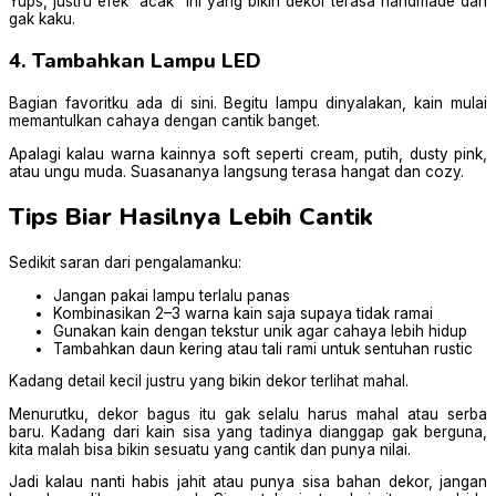
Yups, justru efek “acak” ini yang bikin dekor terasa handmade dan
gak kaku.
4. Tambahkan Lampu LED
Bagian favoritku ada di sini. Begitu lampu dinyalakan, kain mulai
memantulkan cahaya dengan cantik banget.
Apalagi kalau warna kainnya soft seperti cream, putih, dusty pink,
atau ungu muda. Suasananya langsung terasa hangat dan cozy.
Tips Biar Hasilnya Lebih Cantik
Sedikit saran dari pengalamanku:
Jangan pakai lampu terlalu panas
Kombinasikan 2–3 warna kain saja supaya tidak ramai
Gunakan kain dengan tekstur unik agar cahaya lebih hidup
Tambahkan daun kering atau tali rami untuk sentuhan rustic
Kadang detail kecil justru yang bikin dekor terlihat mahal.
Menurutku, dekor bagus itu gak selalu harus mahal atau serba
baru. Kadang dari kain sisa yang tadinya dianggap gak berguna,
kita malah bisa bikin sesuatu yang cantik dan punya nilai.
Jadi kalau nanti habis jahit atau punya sisa bahan dekor, jangan