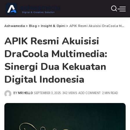
Ashwamedia
>
Blog
>
Insight & Opini
>
APIK Resmi Akuisisi DraCoola Multimedia: Sinergi Dua Kekuatan Digital Indonesia
APIK Resmi Akuisisi
DraCoola Multimedia:
Sinergi Dua Kekuatan
Digital Indonesia
BY
MR HELLO
SEPTEMBER 3, 2025
342 VIEWS
ADD COMMENT
2 MIN READ
POSTED
BY