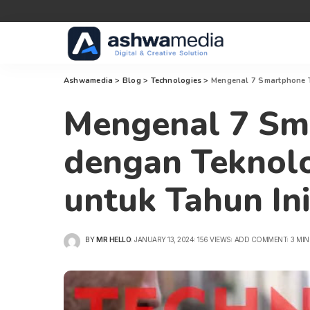
Ashwamedia
>
Blog
>
Technologies
>
Mengenal 7 Smartphone T
Mengenal 7 Sma
dengan Teknol
untuk Tahun Ini
BY
MR HELLO
JANUARY 13, 2024
156 VIEWS
ADD COMMENT
3 MIN
POSTED
BY