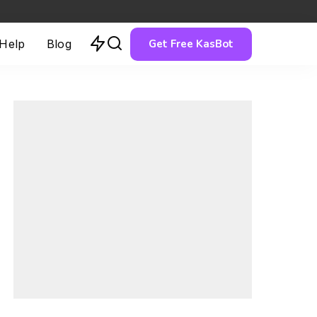
Get Free KasBot
 Help
Blog