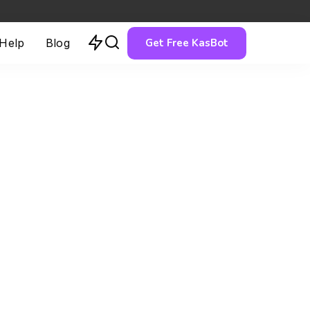
Get Free KasBot
 Help
Blog