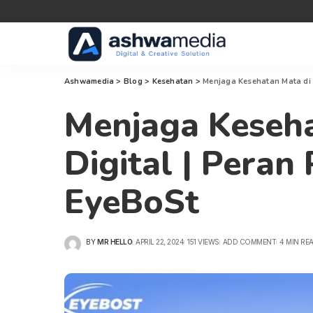
Ashwamedia
>
Blog
>
Kesehatan
>
Menjaga Kesehatan Mata di 
Menjaga Keseha
Digital | Peran
EyeBoSt
BY
MR HELLO
APRIL 22, 2024
151 VIEWS
ADD COMMENT
4 MIN RE
POSTED
BY