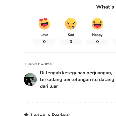
What’s 
Love
Sad
Happy
0
0
0
PREVIOUS ARTICLE
Di tengah keteguhan perjuangan,
terkadang pertolongan itu datang
dari luar
Leave a Review