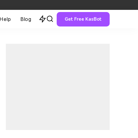
Get Free KasBot
 Help
Blog