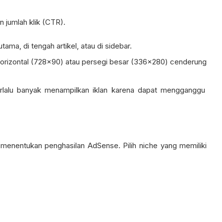
 jumlah klik (CTR).
tama, di tengah artikel, atau di sidebar.
horizontal (728×90) atau persegi besar (336×280) cenderung
rlalu banyak menampilkan iklan karena dapat mengganggu
 menentukan penghasilan AdSense. Pilih niche yang memiliki