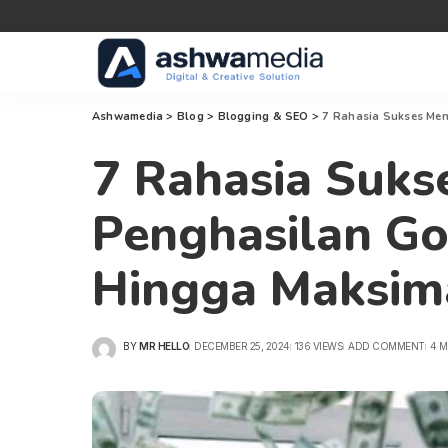
Ashwamedia
>
Blog
>
Blogging & SEO
>
7 Rahasia Sukses Me
7 Rahasia Suks
Penghasilan G
Hingga Maksim
BY
MR HELLO
DECEMBER 25, 2024
136 VIEWS
ADD COMMENT
4 M
POSTED
BY