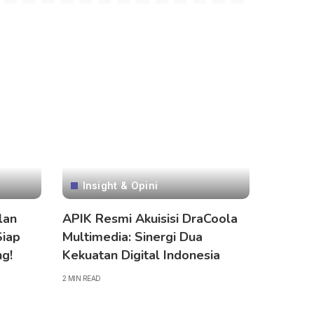
Insight & Opini
lan
APIK Resmi Akuisisi DraCoola
Siap
Multimedia: Sinergi Dua
g!
Kekuatan Digital Indonesia
2 MIN READ