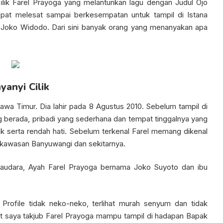
cilik Farel Prayoga yang melantunkan lagu dengan Judul Ojo
epat melesat sampai berkesempatan untuk tampil di Istana
n Joko Widodo. Dari sini banyak orang yang menanyakan apa
yanyi Cilik
Jawa Timur. Dia lahir pada 8 Agustus 2010. Sebelum tampil di
g berada, pribadi yang sederhana dan tempat tinggalnya yang
ik serta rendah hati. Sebelum terkenal Farel memang dikenal
kawasan Banyuwangi dan sekitarnya.
saudara, Ayah Farel Prayoga bernama Joko Suyoto dan ibu
w Profile tidak neko-neko, terlihat murah senyum dan tidak
at saya takjub Farel Prayoga mampu tampil di hadapan Bapak