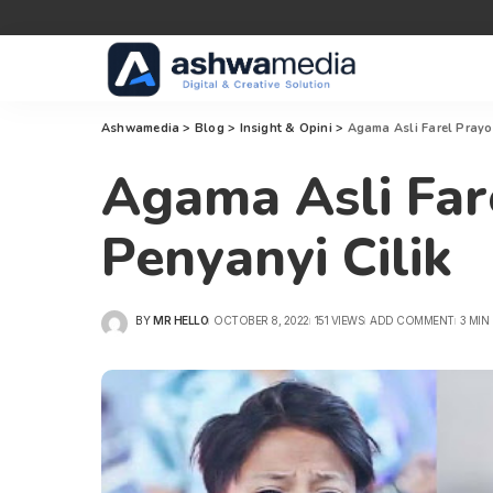
Ashwamedia
>
Blog
>
Insight & Opini
>
Agama Asli Farel Prayo
Agama Asli Far
Penyanyi Cilik
BY
MR HELLO
OCTOBER 8, 2022
151 VIEWS
ADD COMMENT
3 MIN
POSTED
BY