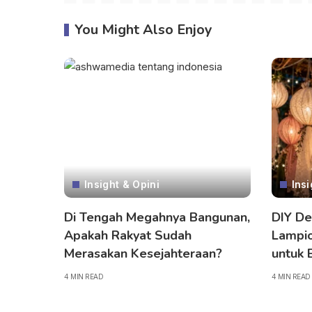
You Might Also Enjoy
Insight & Opini
Insi
Di Tengah Megahnya Bangunan,
DIY De
Apakah Rakyat Sudah
Lampio
Merasakan Kesejahteraan?
untuk 
4 MIN READ
4 MIN READ