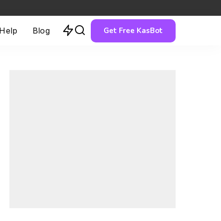
Get Free KasBot
 Help
Blog