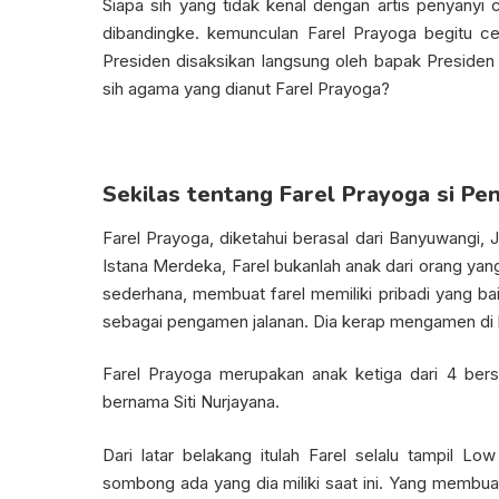
Siapa sih yang tidak kenal dengan artis penyanyi 
dibandingke. kemunculan Farel Prayoga begitu c
Presiden disaksikan langsung oleh bapak Preside
sih agama yang dianut Farel Prayoga?
Sekilas tentang Farel Prayoga si Pen
Farel Prayoga, diketahui berasal dari Banyuwangi, 
Istana Merdeka, Farel bukanlah anak dari orang yan
sederhana, membuat farel memiliki pribadi yang ba
sebagai pengamen jalanan. Dia kerap mengamen di 
Farel Prayoga merupakan anak ketiga dari 4 ber
bernama Siti Nurjayana.
Dari latar belakang itulah Farel selalu tampil Lo
sombong ada yang dia miliki saat ini. Yang membu