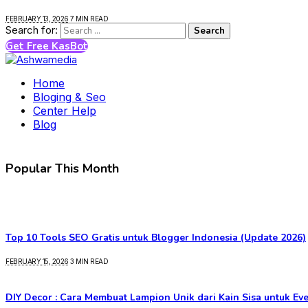
FEBRUARY 13, 2026
7 MIN READ
Search for:
Get Free KasBot
Home
Bloging & Seo
Center Help
Blog
Popular This Month
Top 10 Tools SEO Gratis untuk Blogger Indonesia (Update 2026)
FEBRUARY 15, 2026
3 MIN READ
DIY Decor : Cara Membuat Lampion Unik dari Kain Sisa untuk Ev