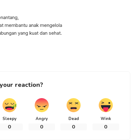
enantang,
pat membantu anak mengelola
bungan yang kuat dan sehat.
your reaction?
Sleepy
Angry
Dead
Wink
0
0
0
0