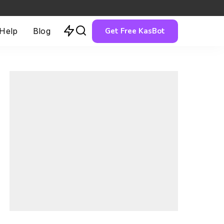
Get Free KasBot
 Help
Blog