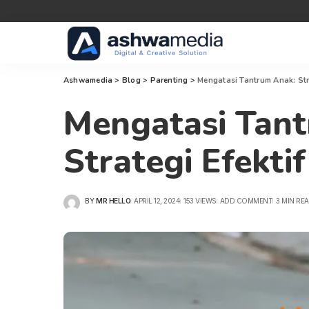
Ashwamedia
>
Blog
>
Parenting
>
Mengatasi Tantrum Anak: Str
Mengatasi Tan
Strategi Efekti
BY
MR HELLO
APRIL 12, 2024
153 VIEWS
ADD COMMENT
3 MIN RE
POSTED
BY