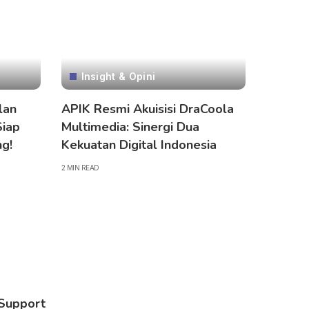
Insight & Opini
lan
APIK Resmi Akuisisi DraCoola
Siap
Multimedia: Sinergi Dua
g!
Kekuatan Digital Indonesia
2 MIN READ
Support