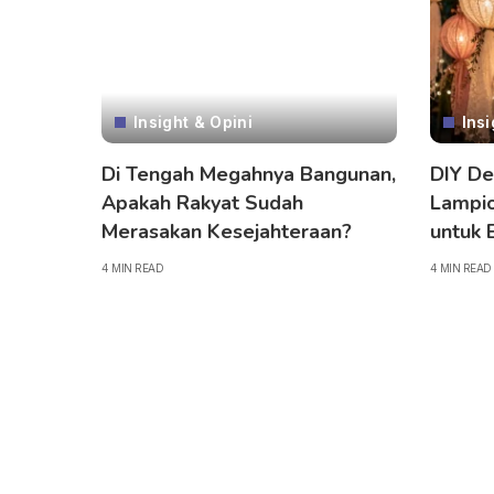
Insight & Opini
Insi
Di Tengah Megahnya Bangunan,
DIY De
Apakah Rakyat Sudah
Lampio
Merasakan Kesejahteraan?
untuk 
4 MIN READ
4 MIN READ