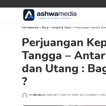
Ashwamedia
>
Blog
>
Insight & Opini
>
Perjuangan Kepala Ruma
Perjuangan Ke
Tangga – Antara
dan Utang : Ba
?
BY
MR HELLO
FEBRUARY 1, 2025
157 VIEWS
ADD COMMENT
3 MIN
POSTED
BY