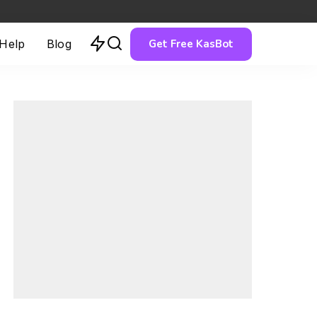
Get Free KasBot
 Help
Blog