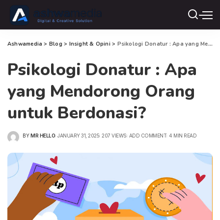
Ashwamedia
>
Blog
>
Insight & Opini
>
Psikologi Donatur : Apa yang Mendorong Orang untuk Berdonasi?
Psikologi Donatur : Apa
yang Mendorong Orang
untuk Berdonasi?
BY
MR HELLO
JANUARY 31, 2025
207 VIEWS
ADD COMMENT
4 MIN READ
POSTED
BY